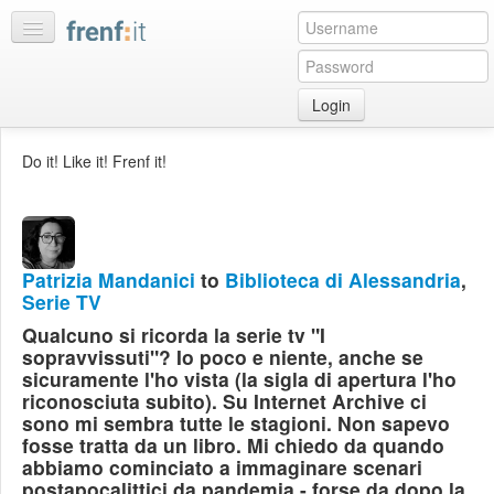
Login
Home
Do it! Like it! Frenf it!
My
feeds
My
discussions
Patrizia Mandanici
to
Biblioteca di Alessandria
,
Bookmarks
Serie TV
Best
Qualcuno si ricorda la serie tv "I
of
sopravvissuti"? Io poco e niente, anche se
day
sicuramente l'ho vista (la sigla di apertura l'ho
riconosciuta subito). Su Internet Archive ci
sono mi sembra tutte le stagioni. Non sapevo
:LISTS
fosse tratta da un libro. Mi chiedo da quando
Edit
abbiamo cominciato a immaginare scenari
:ROOMS
postapocalittici da pandemia - forse da dopo la