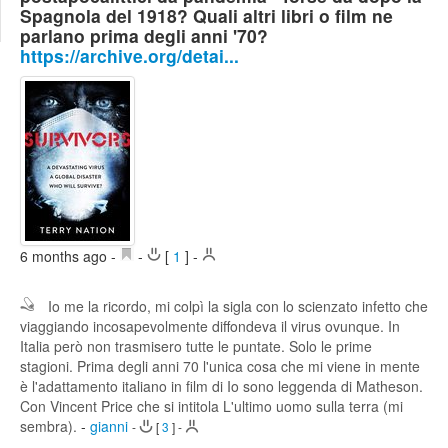
Spagnola del 1918? Quali altri libri o film ne
Edit
Search
parlano prima degli anni '70?
https://archive.org/detai...
6 months ago
-
-
[
1
]
-
Io me la ricordo, mi colpì la sigla con lo scienzato infetto che
viaggiando incosapevolmente diffondeva il virus ovunque. In
Italia però non trasmisero tutte le puntate. Solo le prime
stagioni. Prima degli anni 70 l'unica cosa che mi viene in mente
è l'adattamento italiano in film di Io sono leggenda di Matheson.
Con Vincent Price che si intitola L'ultimo uomo sulla terra (mi
sembra).
-
gianni
-
[
3
]
-