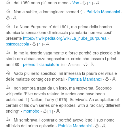
dal 1350 anno più anno meno
-
Von
-
[
1
]
-
Non a subire, a immaginare scenari :)
-
Patrizia Mandanici
-
-
La Nube Purpurea e' del 1901, ma prima della bomba
atomica la sensazione di minaccia planetaria non era cosi'
presente
https://it.wikipedia.org/wiki/La_nube_purpurea
-
psicocaccola
-
[
1
]
-
Io me la ricordo vagamente e forse perché ero piccolo e la
storia era abbastanza angosciante. credo che fossero i primi
anni 80
-
peleno il cianciatore
from Android
-
-
Vado più nello specifico, mi interessa la paura dei virus e
delle malattie contagiose mortali
-
Patrizia Mandanici
-
-
non sembra tratta da un libro, ma viceversa. Secondo
wikipedia "Five novels related to series one have been
published: 1) Nation, Terry (1975). Survivors. An adaptation of
certain of his own series one episodes, with a radically different
ending"
-
momobo
-
[
1
]
-
Mi sembrava il contrario perché avevo letto il suo nome
all'inizio del primo episodio
-
Patrizia Mandanici
-
-