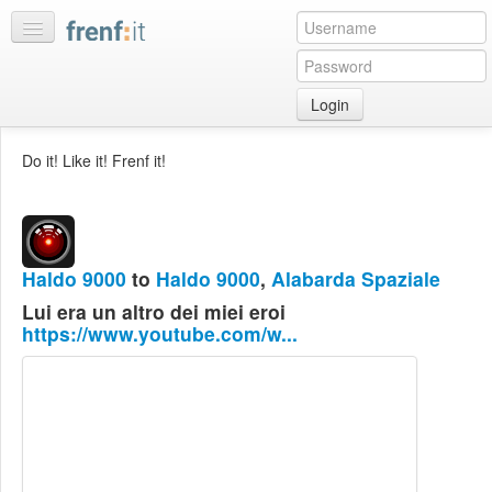
Login
Home
Do it! Like it! Frenf it!
My
feeds
My
discussions
Haldo 9000
to
Haldo 9000
,
Alabarda Spaziale
Bookmarks
Lui era un altro dei miei eroi
Best
https://www.youtube.com/w...
of
day
:LISTS
Edit
:ROOMS