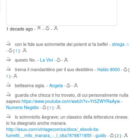
Edit
Search
1 decade ago
-
-
-
con le fide sue scimmiette dei potenti si fa beffe!
-
strega ☆
-
[
1
]
-
questo No.
-
La Vivi
-
-
trema il mandariiiiino per il suo destiiiiino
-
Haldo 9000
-
[
1
]
-
bellissima sigla.
-
Angela
-
-
guarda che chicca ti ho trovato, di cui personalmente nulla
sapevo
https://www.youtube.com/watch?v=Yr5ZWYRaAyw
-
Numerio Negidio
-
[
1
]
-
lo scimmiotto &egrave; un classico della letteratura cinese.
lo ha disegnato anche manara.
http://issuu.com/vintagecomics/docs/_ebook-ita-
fumetti__milo_manara_-_l_c6a78788718f5f
-
guido
-
[
2
]
-