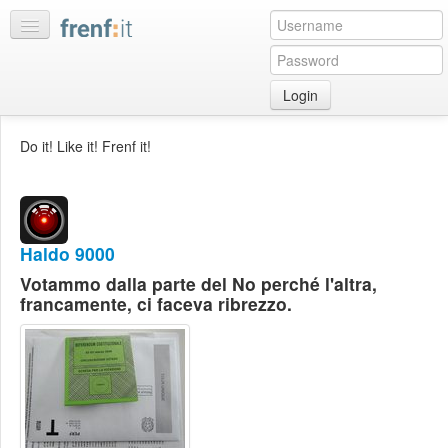
Login
Home
Do it! Like it! Frenf it!
My
feeds
My
discussions
Haldo 9000
Bookmarks
Votammo dalla parte del No perché l'altra,
Best
francamente, ci faceva ribrezzo.
of
day
:LISTS
Edit
:ROOMS