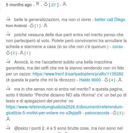
5 months ago
-
-
[
21
]
-
Edit
Search
belle le generalizzazioni, ma non ci vivrei
-
better call Diego
from Android
-
[
1
]
-
poiché nessuna delle due parti entra nel merito penso che
non parteciperò al voto. Potete però convincermi tra annullare la
scheda e starmene a casa (lo so che non c'è quorum.)
-
corax
-
[
2
]
-
[
1
]
Avvocà, io me l'accatterei subito una bella macchina
garantista, ma dei ceffi che me la stanno vendendo non mi fido
per un cazzo:
https://www.frenf.it/earlyadopters/p/alfo/1135282
(è questa la parte che mi fa ribrezzo)
-
Haldo 9000
-
[
4
]
-
ma in che senso non si entra nel merito? a questa pagina,
sotto il titoletto "Perché diciamo NO alla riforma" c'e' un bel po di
testo e di spiegazioni del perche' no
https://www.referendumgiustizia2026.it/documenti/referendum-
giustizia-5-motivi-per-votare-no-x2kpjal9
-
psicocaccola
-
[
3
]
-
@psico i punti 2, 4 e 5 sono brutte cose, ma non sono nel