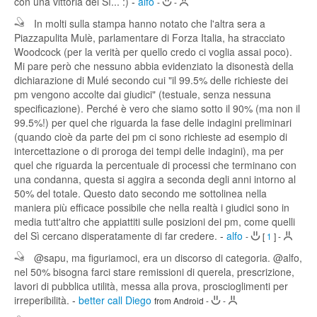
con una vittoria del Sì... :)
-
alfo
-
-
In molti sulla stampa hanno notato che l'altra sera a
Piazzapulita Mulè, parlamentare di Forza Italia, ha stracciato
Woodcock (per la verità per quello credo ci voglia assai poco).
Mi pare però che nessuno abbia evidenziato la disonestà della
dichiarazione di Mulé secondo cui "il 99.5% delle richieste dei
pm vengono accolte dai giudici" (testuale, senza nessuna
specificazione). Perché è vero che siamo sotto il 90% (ma non il
99.5%!) per quel che riguarda la fase delle indagini preliminari
(quando cioè da parte dei pm ci sono richieste ad esempio di
intercettazione o di proroga dei tempi delle indagini), ma per
quel che riguarda la percentuale di processi che terminano con
una condanna, questa si aggira a seconda degli anni intorno al
50% del totale. Questo dato secondo me sottolinea nella
maniera più efficace possibile che nella realtà i giudici sono in
media tutt'altro che appiattiti sulle posizioni dei pm, come quelli
del Sì cercano disperatamente di far credere.
-
alfo
-
[
1
]
-
@sapu, ma figuriamoci, era un discorso di categoria. @alfo,
nel 50% bisogna farci stare remissioni di querela, prescrizione,
lavori di pubblica utilità, messa alla prova, proscioglimenti per
irreperibilità.
-
better call Diego
from Android
-
-