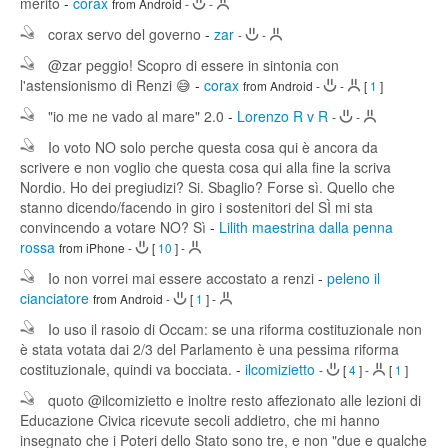
merito
-
corax
from Android
-
-
corax servo del governo
-
zar
-
-
@zar peggio! Scopro di essere in sintonia con
l'astensionismo di Renzi 😅
-
corax
from Android
-
-
[
1
]
"io me ne vado al mare" 2.0
-
Lorenzo R v R
-
-
Io voto NO solo perche questa cosa qui è ancora da
scrivere e non voglio che questa cosa qui alla fine la scriva
Nordio. Ho dei pregiudizi? Si. Sbaglio? Forse sì. Quello che
stanno dicendo/facendo in giro i sostenitori del SÌ mi sta
convincendo a votare NO? Sì
-
Lilith maestrina dalla penna
rossa
from iPhone
-
[
10
]
-
Io non vorrei mai essere accostato a renzi
-
peleno il
cianciatore
from Android
-
[
1
]
-
Io uso il rasoio di Occam: se una riforma costituzionale non
è stata votata dai 2/3 del Parlamento è una pessima riforma
costituzionale, quindi va bocciata.
-
ilcomizietto
-
[
4
]
-
[
1
]
quoto @ilcomizietto e inoltre resto affezionato alle lezioni di
Educazione Civica ricevute secoli addietro, che mi hanno
insegnato che i Poteri dello Stato sono tre, e non "due e qualche