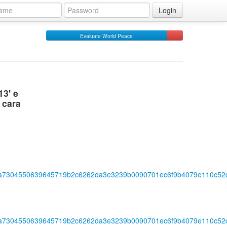
Login
Evaluate World Peace
13' e
 cara
ca7304550639645719b2c6262da3e3239b0090701ec6f9b4079e110c52
ca7304550639645719b2c6262da3e3239b0090701ec6f9b4079e110c52