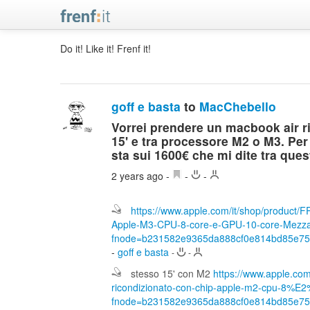
Do it! Like it! Frenf it!
goff e basta
to
MacChebello
Vorrei prendere un macbook air ri
15' e tra processore M2 o M3. Per 
sta sui 1600€ che mi dite tra ques
2 years ago
-
-
-
https://www.apple.com/it/shop/product/F
Apple-M3-CPU-8-core-e-GPU-10-core-Mezza
fnode=b231582e9365da888cf0e814bd85e7
-
goff e basta
-
-
stesso 15' con M2
https://www.apple.com
ricondizionato-con-chip-apple-m2-cpu-8%
fnode=b231582e9365da888cf0e814bd85e7