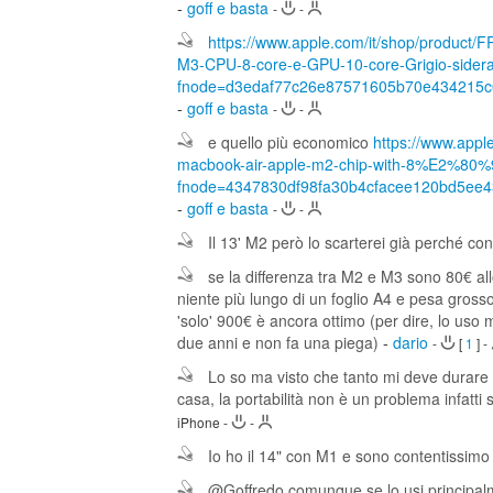
-
goff e basta
-
-
https://www.apple.com/it/shop/product/
M3-CPU-8-core-e-GPU-10-core-Grigio-sider
fnode=d3edaf77c26e87571605b70e434215c
-
goff e basta
-
-
e quello più economico
https://www.appl
macbook-air-apple-m2-chip-with-8%E2%80
fnode=4347830df98fa30b4cfacee120bd5ee
-
goff e basta
-
-
Il 13' M2 però lo scarterei già perché co
se la differenza tra M2 e M3 sono 80€ al
niente più lungo di un foglio A4 e pesa gro
'solo' 900€ è ancora ottimo (per dire, lo uso 
due anni e non fa una piega)
-
dario
-
[
1
]
-
Lo so ma visto che tanto mi deve durare a
casa, la portabilità non è un problema infatti 
iPhone
-
-
Io ho il 14" con M1 e sono contentissimo
@Goffredo comunque se lo usi principalm