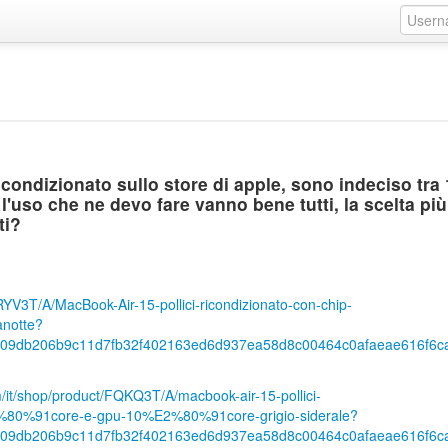
condizionato sullo store di apple, sono indeciso tra 
l'uso che ne devo fare vanno bene tutti, la scelta più
ti?
RYV3T/A/MacBook-Air-15-pollici-ricondizionato-con-chip-
notte?
509db206b9c11d7fb32f402163ed6d937ea58d8c00464c0afaeae616f6
/it/shop/product/FQKQ3T/A/macbook-air-15-pollici-
E2%80%91core-e-gpu-10%E2%80%91core-grigio-siderale?
509db206b9c11d7fb32f402163ed6d937ea58d8c00464c0afaeae616f6