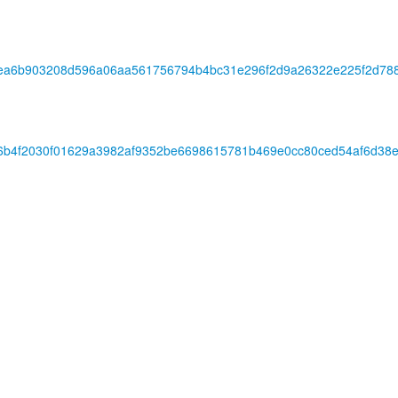
94ea6b903208d596a06aa561756794b4bc31e296f2d9a26322e225f2d78
f6b4f2030f01629a3982af9352be6698615781b469e0cc80ced54af6d38