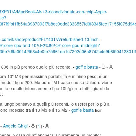
FRXP3T/A/MacBook-Air-13-ricondizionato-con-chip-Apple-
ale?
0f7f9fbf1fb54a3987093f7b8dc9ddc3336557fd0f8345fec17155f075d
e.com/it/shop/product/FLY43T/A/refurbished-13-inch-
%91core-cpu-and-10%E2%80%91core-gpu-midnight?
435e7d9a00142f53c4e0fe75961ea1c7202d06a8742c4e9b6f50412301
n 80€ in più prendo quello più recente.
-
goff e basta
-
-
lora 13" M3 per massima portabilità e minimo peso, è un
ssomodo 1kg e 200. Ma pure l'M1 base che su Unieuro viene
molto e molto intensamente tipo 10h/giorno tutti i giorni da
 lungo pensavo a quelli più recenti, lo userei per lo più a
sono indeciso tra il 13 M3 e il 15 M2
-
goff e basta
from
-
Angelo Ghigi
-
[
1
]
-
ente in casa gli affiancherai sicuramente un monitor