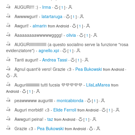
AUGURI!!! :)
-
Irma
-
[
1
]
-
Awwwwguri!
-
latartaruga
-
[
1
]
-
Awguri!
-
almarin
from Android
-
[
1
]
-
Aaaaaaaaawwwwwgggg!
-
olivia
-
[
1
]
-
AUGURIIIIIIIIIIIIII (a questo socialino serve la funzione "rosa
evidenziatore")
-
agnello.xpi
-
[
1
]
-
Tanti auguri!
-
Andrea Tassi
-
[
1
]
-
Agnul quant'è vero! Grazie <3
-
Pea Bukowski
from Android
-
-
Auguriiiiiiiiiiiiiii tutti fucsia 💜💜💜💜💜
-
LilaLaMarea
from
Android
-
[
1
]
-
peawwwww auguriiii
-
monicabionda
-
[
1
]
-
Auguri morbidi! <3
-
Elide Ferroli
from Android
-
[
1
]
-
Awwguri peina!
-
taz
from Android
-
[
1
]
-
Grazie <3
-
Pea Bukowski
from Android
-
-