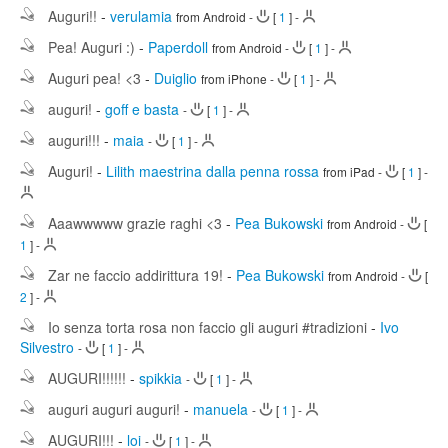
Auguri!!
-
verulamia
from Android
-
[
1
]
-
Pea! Auguri :)
-
Paperdoll
from Android
-
[
1
]
-
Auguri pea! <3
-
Duiglio
from iPhone
-
[
1
]
-
auguri!
-
goff e basta
-
[
1
]
-
auguri!!!
-
maia
-
[
1
]
-
Auguri!
-
Lilith maestrina dalla penna rossa
from iPad
-
[
1
]
-
Aaawwwww grazie raghi <3
-
Pea Bukowski
from Android
-
[
1
]
-
Zar ne faccio addirittura 19!
-
Pea Bukowski
from Android
-
[
2
]
-
Io senza torta rosa non faccio gli auguri #tradizioni
-
Ivo
Silvestro
-
[
1
]
-
AUGURI!!!!!!
-
spikkia
-
[
1
]
-
auguri auguri auguri!
-
manuela
-
[
1
]
-
AUGURI!!!
-
loi
-
[
1
]
-