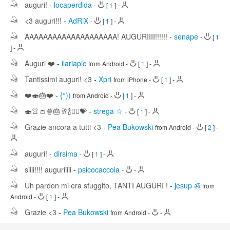
auguri!
-
locaperdida
-
[
1
]
-
<3 auguri!!!
-
AdRiX
-
[
1
]
-
AAAAAAAAAAAAAAAAAAAA! AUGURIIII!!!!!!
-
senape
-
[
1
]
-
Auguri ❤️
-
ilariapic
from Android
-
[
1
]
-
Tantissimi auguri! <3
-
Xpri
from iPhone
-
[
1
]
-
❤️🍣🎂❤️
-
{°))
from Android
-
[
1
]
-
🍣👚👛🍿🎂🥂🍾🤸‍♀💝
-
strega ☆
-
[
1
]
-
Grazie ancora a tutti <3
-
Pea Bukowski
from Android
-
[
2
]
-
auguri!
-
dirsima
-
[
1
]
-
siiii!!!! auguriiiii
-
psicocaccola
-
-
Uh pardon mi era sfuggito, TANTI AUGURI !
-
jesup ॐ
from
Android
-
[
1
]
-
Grazie <3
-
Pea Bukowski
from Android
-
-