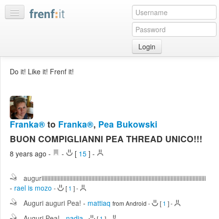
Login
Home
Do it! Like it! Frenf it!
My
feeds
My
discussions
Franka®
to
Franka®
,
Pea Bukowski
Bookmarks
BUON COMPIGLIANNI PEA THREAD UNICO!!!
Best
8 years ago
-
-
[
15
]
-
of
day
auguriiiiiiiiiiiiiiiiiiiiiiiiiiiiiiiiiiiiiiiiiiiiiiiiiiiiiiiiiiiiiiiiiiiiiiiiiiiiiiiiiiiiiiiiiiiiiiiiiiiiiiiiiiiiiiii
-
rael is mozo
:LISTS
-
[
1
]
-
Auguri auguri Pea!
-
mattiaq
Edit
from Android
-
[
1
]
-
:ROOMS
Auguri Pea!
-
nadia
-
[
1
]
-