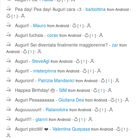
Edit
Search
Pea day! Pea day! Auguri cara <3
-
barbottina
from Android
-
[
1
]
-
Auguri!
-
Mauro
from Android
-
[
1
]
-
Auguri fuchsia
-
corax
from Android
-
[
1
]
-
Auguri! Sei diventata finalmente maggiorenne?
-
zar
from
Android
-
[
1
]
-
Auguri
-
SteveAgl
from Android
-
[
1
]
-
Auguri!
-
misterpinna
from Android
-
[
1
]
-
Auguroni!
-
Patrizia Mandanici
from Android
-
[
1
]
-
Happea Birthday! 🎂
-
StM
from Android
-
[
1
]
-
Auguri Peaaaaaaaa
-
Giuliana Dea
from Android
-
[
1
]
-
Auguuuuuuri!
-
Ratavoloira
from Android
-
[
1
]
-
Auguri!!!
-
gianni
from Android
-
[
1
]
-
Auguri picciiiii! ❤️
-
Valentina Quepasa
from Android
-
[
1
]
-