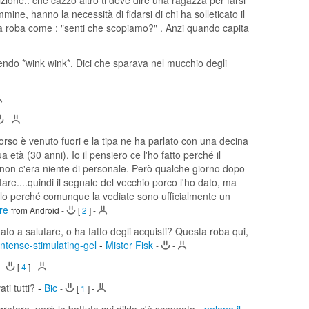
zione.. che cazzo altro ti deve dire una ragazza per farsi
mine, hanno la necessità di fidarsi di chi ha solleticato il
na roba come : "senti che scopiamo?" . Anzi quando capita
cendo *wink wink*. Dici che sparava nel mucchio degli
-
orso è venuto fuori e la tipa ne ha parlato con una decina
a età (30 anni). Io il pensiero ce l'ho fatto perché il
 non c'era niente di personale. Però qualche giorno dopo
re....quindi il segnale del vecchio porco l'ho dato, ma
colo perché comunque la vediate sono ufficialmente un
ore
from Android
-
[
2
]
-
tato a salutare, o ha fatto degli acquisti? Questa roba qui,
intense-stimulating-gel
-
Mister Fisk
-
-
-
[
4
]
-
ati tutti?
-
Bic
-
[
1
]
-