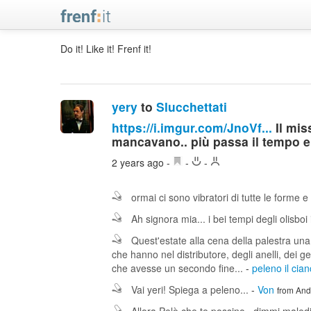
Do it! Like it! Frenf it!
yery
to
Slucchettati
https://i.imgur.com/JnoVf...
Il mis
mancavano.. più passa il tempo e 
2 years ago
-
-
-
ormai ci sono vibratori di tutte le forme 
Ah signora mia... i bei tempi degli olisboi 
Quest'estate alla cena della palestra una 
che hanno nel distributore, degli anelli, dei 
che avesse un secondo fine...
-
peleno il cian
Vai yeri! Spiega a peleno...
-
Von
from And