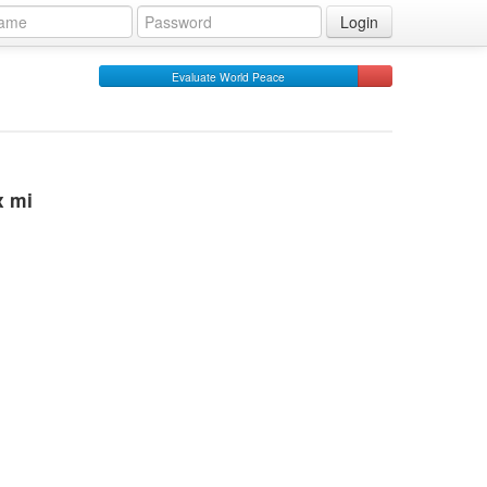
Login
Evaluate World Peace
x mi