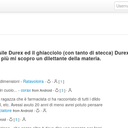
sile Durex ed il ghiacciolo (con tanto di stecca) Dure
più mi scopro un dilettante della materia.
e dimensioni
-
Ratavoloira
-
-
[
1
]
in cuoio...
-
corax
from Android
-
[
3
]
-
ragazza che è farmacista ci ha raccontato di tutti i dildo
gel, etc. Avessi avuto 20 anni di meno avrei potuto pensare
ciatore
from Android
-
-
roid
-
[
5
]
-