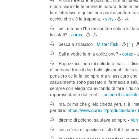
Allora Pelè che te possino.. dimmi maledi
rimorchiare? le femmine in natura, tutte le fem
loro interesse e quindi non puoi aspettare u
occhio che c'è la trappola.
-
yery
-
-
be', ma non l'ha raccontato solo a lui fa
inviatati?
-
corax
-
-
pesca a strascico
-
Mister Fisk
-
[
1
]
-
Sali a vedre la mia collezione?
-
corax
-
Ragazzacci non mi deludete mai... il disc
di persone tra cui due baldi giovanotti della su
pensiero ce lo fai sempre ma vi assicuro che
casualmente sono passato di farmacia a saluta
sempre con eleganza evitando di fare il ridi
rappresentante del frenfit
-
peleno il cianciat
ma, prima che glielo chieda yeri, si è limi
per dire:
https://www.durex.it/products/durex-
diremo di peleno: salutava sempre
-
Von
cosa c'era di speciale di sti dildi li ha prov